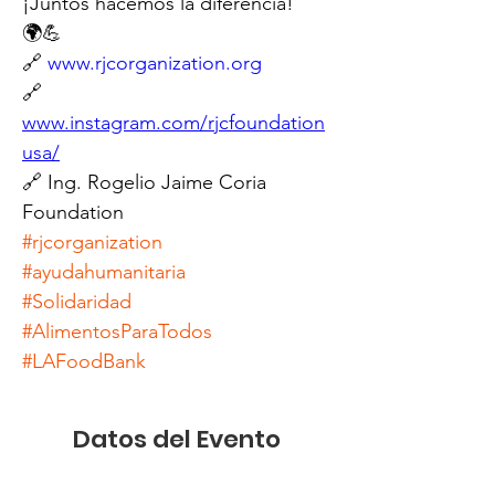
¡Juntos hacemos la diferencia! 
🌍💪
🔗 
www.rjcorganization.org
🔗 
www.instagram.com/rjcfoundation
usa/
🔗 Ing. Rogelio Jaime Coria 
Foundation
#rjcorganization
#ayudahumanitaria
#Solidaridad
#AlimentosParaTodos
#LAFoodBank
Datos del Evento